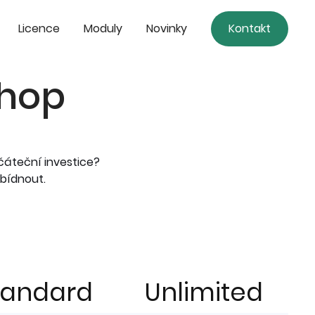
Licence
Moduly
Novinky
Kontakt
Shop
čáteční investice?
bídnout.
tandard
Unlimited