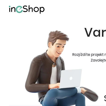
Var
Rozjíždíte projek
Zavolej