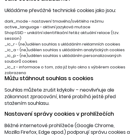
Ukládáme převážně technické cookies jako jsou:
dark_mode - nastavení tmavého/světlého režimu
active_language - aktivní jazyková mutace
ShopSSID - unikátní identifikační řetěz aktuální relace (tzv.
session)
_ic_r - (ne)udělen souhlas s ukládáním reklamních cookies
_ic_a - (ne)udělen souhlas s ukládáním analytických cookies
_ic_p - (ne)udělen souhlas s ukládáním personalizovaných
souborů cookies
_ic_z - informace o tom, zda již bylo okno s výběrem cookies
zobrazeno
Můžu stáhnout souhlas s cookies
Souhlas můžete zrušit kdykoliv – neovlivňuje ale
zákonnost zpracování, které probíhá ještě před
stažením souhlasu.
Nastavení správy cookies v prohlížečích
Běžné internetové prohlížeče (Google Chrome,
Mozilla Firefox, Edge apod.) podporují správu cookies a